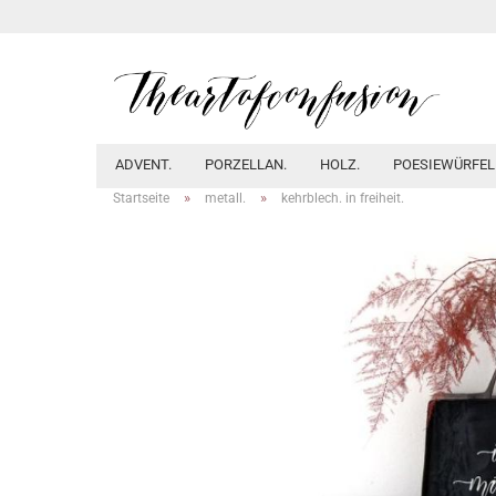
ADVENT.
PORZELLAN.
HOLZ.
POESIEWÜRFEL
»
»
Startseite
metall.
kehrblech. in freiheit.