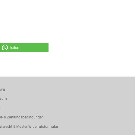
teilen
ER...
ssum
t
d- & Zahlungsbedingungen
ufsrecht & Muster-Widerrufsformular