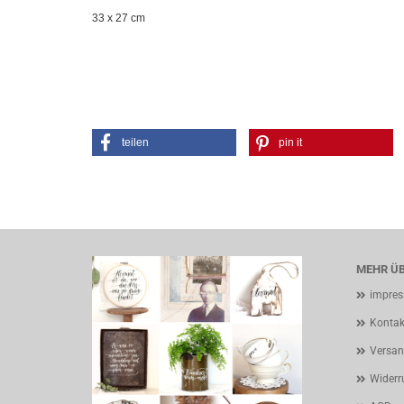
33 x 27 cm
teilen
pin it
MEHR ÜB
impre
Kontak
Versan
Widerr