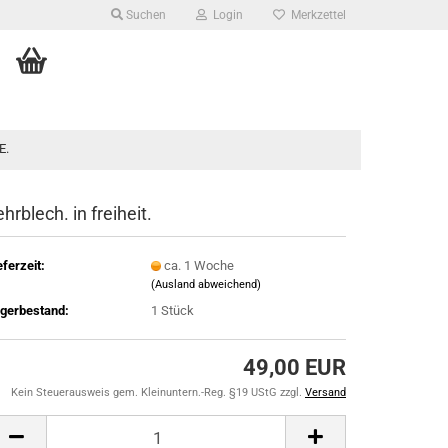
Suchen
Login
Merkzettel
E.
ehrblech. in freiheit.
eferzeit:
ca. 1 Woche
(Ausland abweichend)
gerbestand:
1
Stück
49,00 EUR
Kein Steuerausweis gem. Kleinuntern.-Reg. §19 UStG zzgl.
Versand