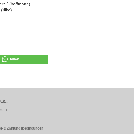
erz." (hoffmann)
(rilke)
teilen
ER...
ssum
t
d- & Zahlungsbedingungen